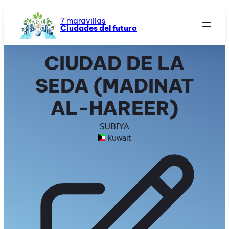
Saltar
al
7 maravillas
Ciudades del futuro
contenido
CIUDAD DE LA
SEDA (MADINAT
AL-HAREER)
SUBIYA
Kuwait