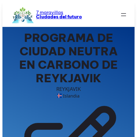
Saltar
al
7 maravillas
Ciudades del futuro
contenido
PROGRAMA DE
CIUDAD NEUTRA
EN CARBONO DE
REYKJAVIK
REYKJAVIK
Islandia