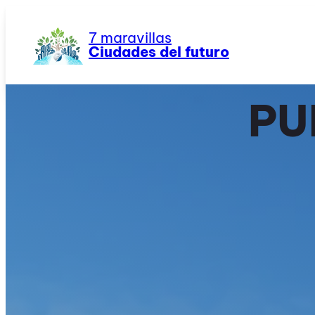
Saltar
al
7 maravillas
contenido
Ciudades del futuro
PU