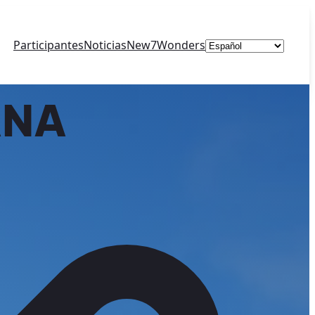
Elegir
Participantes
Noticias
New7Wonders
un
idioma
ANA