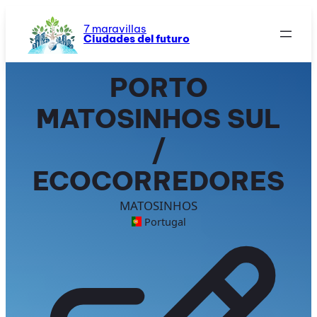
Saltar
al
7 maravillas
Ciudades del futuro
contenido
PORTO
MATOSINHOS SUL
/
ECOCORREDORES
MATOSINHOS
Portugal