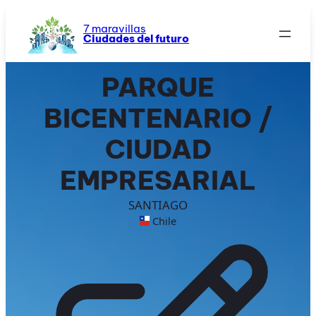
Saltar
al
7 maravillas
Ciudades del futuro
contenido
PARQUE
BICENTENARIO /
CIUDAD
EMPRESARIAL
SANTIAGO
Chile