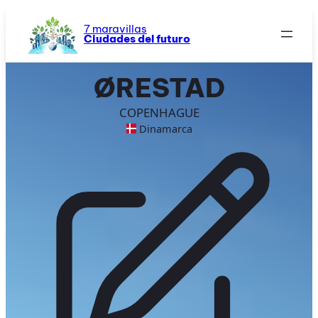
Saltar
al
7 maravillas
Ciudades del futuro
contenido
ØRESTAD
COPENHAGUE
Dinamarca