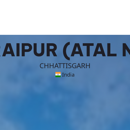
AIPUR (ATAL
CHHATTISGARH
India