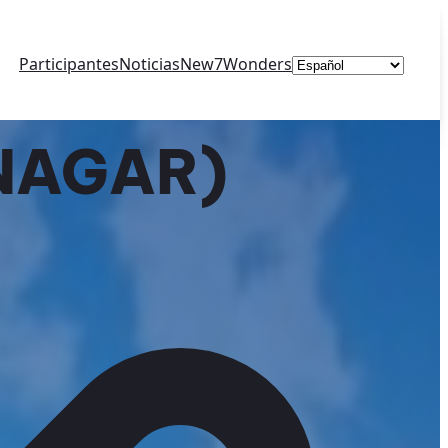
Elegir
Participantes
Noticias
New7Wonders
un
idioma
 NAGAR)