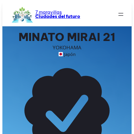
Saltar
al
7 maravillas
Ciudades del futuro
contenido
MINATO MIRAI 21
YOKOHAMA
Japón