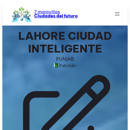
Saltar
al
7 maravillas
Ciudades del futuro
contenido
LAHORE CIUDAD
INTELIGENTE
PUNJAB
Pakistán