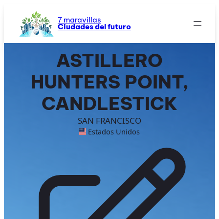
Saltar
al
7 maravillas
Ciudades del futuro
contenido
ASTILLERO
HUNTERS POINT,
CANDLESTICK
SAN FRANCISCO
Estados Unidos