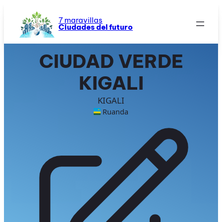
Saltar
al
7 maravillas
Ciudades del futuro
contenido
CIUDAD VERDE
KIGALI
KIGALI
Ruanda