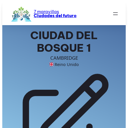
Saltar
al
7 maravillas
Ciudades del futuro
contenido
CIUDAD DEL
BOSQUE 1
CAMBRIDGE
Reino Unido