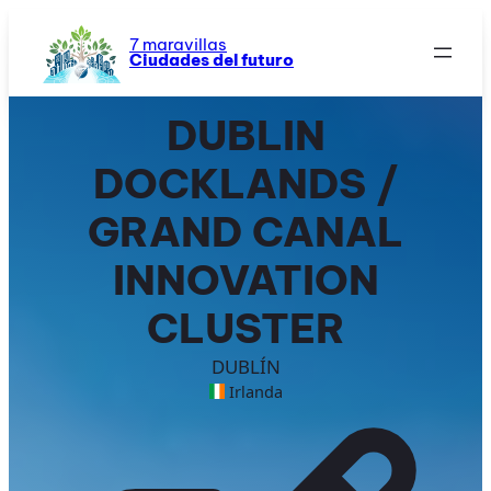
Saltar
al
7 maravillas
Ciudades del futuro
contenido
DUBLIN
DOCKLANDS /
GRAND CANAL
INNOVATION
CLUSTER
DUBLÍN
Irlanda