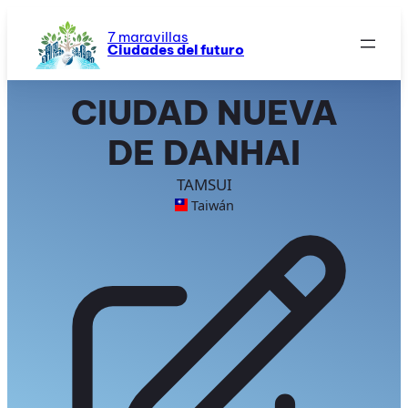
Saltar
al
7 maravillas
Ciudades del futuro
contenido
CIUDAD NUEVA
DE DANHAI
TAMSUI
Taiwán