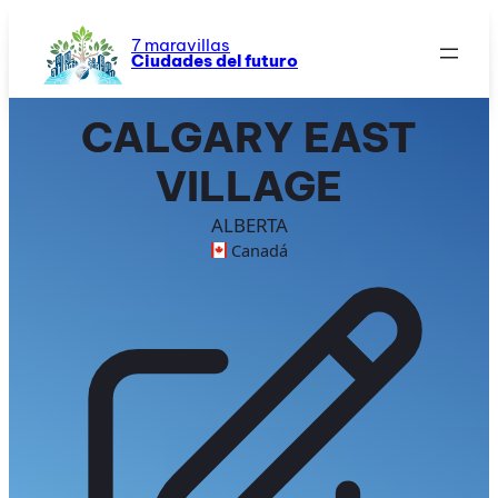
Saltar
al
7 maravillas
Ciudades del futuro
contenido
CALGARY EAST
VILLAGE
ALBERTA
Canadá