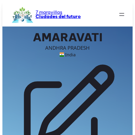
Saltar
al
7 maravillas
Ciudades del futuro
contenido
AMARAVATI
ANDHRA PRADESH
India