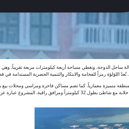
 ساحل الدوحة، وتغطي مساحة أربعة كيلومترات مربعة تقريباً. وهي وا
ّ اللؤلؤة رمزاً للفخامة والابتكار والتنمية الحضرية المستدامة في قط
ألف جزيرة اللؤلؤة من حوالي 27,000 وحدة سكنية موزعة على 12 منطقة متميزة معمارياً. كما تضم مساكن
يوازن التصميم بين الفخامة وقابلية العيش، ويوفر سواحل ذات مناظر خلابة مع شا