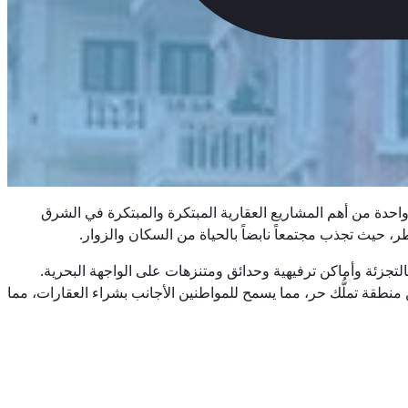
حدة من أهم المشاريع العقارية المبتكرة والمبتكرة في الشرق
ر، حيث تجذب مجتمعاً نابضاً بالحياة من السكان والزوار.
 فاخرة ومراسي ومحلات بيع بالتجزئة وأماكن ترفيهية وحدائق ومتنزهات على الواجهة البحرية.
طئ بطول 32 كيلومتراً ومرافق راقية. المشروع عبارة عن منطقة تملُّك حر، مما يسمح للمواطنين الأجانب بشراء العقارات، مما