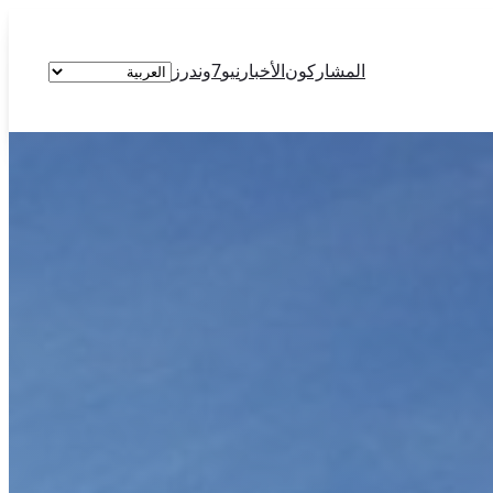
اختر
المشاركون
الأخبار
نيو7وندرز
لغة