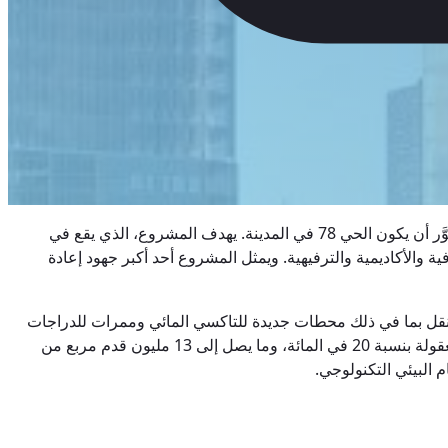
The 78 هو مشروع تطوير متعدد الاستخدامات على مساحة 62 فداناً في شيكاغو، وهو مشروع تحويلي متعدد الاستخدامات في شيكاغو، ويُتصوَّر أن يكون الحي 78 في المدينة. يهدف المشروع، الذي يقع في
 والأكاديمية والترفيهية. ويمثل المشروع أحد أكبر جهود إعادة
و النقل بما في ذلك محطات جديدة للتاكسي المائي وممرات للدراجات
ومحطة مقترحة للخط الأحمر لمترو الأنفاق. من المخطط أن يضم الحي ما يصل إلى 10,000 وحدة سكنية مع التزام بتوفير مساكن بأسعار معقولة بنسبة 20 في المائة، وما يصل إلى 13 مليون قدم مربع من
 البيئي التكنولوجي.