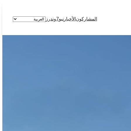
اختر
المشاركون
الأخبار
نيو7وندرز
لغة