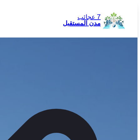
تخطى
إلى
7 عجائب
المحتوى
مدن المستقبل