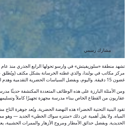
مشارك رسمي
مركز مكاتب في بولندا، والذي غطته الخرسانة بشكل مكثف (ويُطلق عليه
غضون 15 دقيقة. واليوم، وبفضل السياسات الحضرية التقدمية وهدم المباني المكتبية القديمة لإفساح المجال أمام المجمعات السكنية الحديثة، تكسر سلوزيفيتس بشكل نهائي نمطها الأحادي الوظيفي.
ومن الأمثلة البارزة على هذه الوظائف المتعددة المكتشفة حديثًا مدر
عقاريون من القطاع الخاص ببناء مدرسة مجهزة تجهيزًا كاملاً وتسليمه
تقود البنية التحتية الخضراء هذه النهضة الحضرية. ويُعد جوهرة التاج 
الحديدية. وبفضل حدائق الأمطار ومروج الأزهار والممرات الخشبية، يع