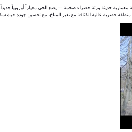
ارية حديثة ورئة خضراء ضخمة — يضع الحي معياراً أوروبياً جديداً. م
نطقة حضرية عالية الكثافة مع تغير المناخ، مع تحسين جودة حياة سكا