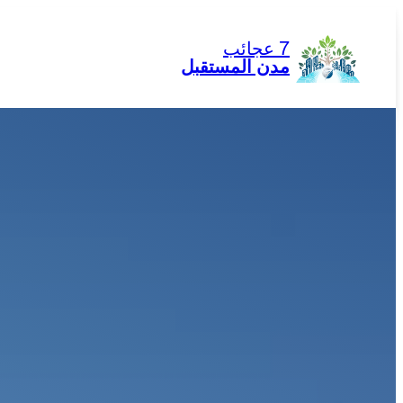
تخطى
إلى
7 عجائب
المحتوى
مدن المستقبل