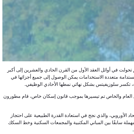
راعية إلى منطقة صناعية ثقيلة، ثم تحولت في أوائل العقد الأول من القرن الحادي والعشرين إلى أكبر
 مستدامة متعددة الاستخدامات يمكن الوصول إلى جميع أجزائها في
اعين العام والخاص تم تيسيرها بموجب قانون إسكان خاص، قام مطورون
حاد الأوروبي، والذي نجح في استعادة القدرة الطبيعية على احتجاز
مر أخضر ترفيهي تبلغ مساحته 20,000 متر مربع، شُيد على أرض كانت مهملة سابقًا بين المباني المكتبية والمجمعات السكنية وخط السكك