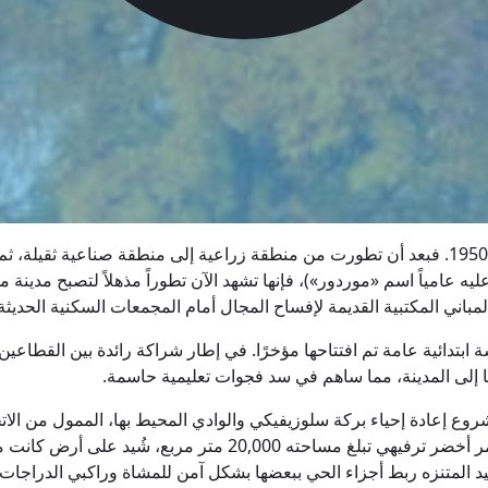
تشهد منطقة «سلوزيفيتش» في وارسو تحولها الرابع الجذري منذ عام 1950. فبعد أن تطورت من منطقة ز
 عامياً اسم «موردور»)، فإنها تشهد الآن تطوراً مذهلاً لتصبح مدينة
سة ابتدائية عامة تم افتتاحها مؤخرًا. في إطار شراكة رائدة بين القط
ا إلى المدينة، مما ساهم في سد فجوات تعليمية حاسمة.
مشروع إعادة إحياء بركة سلوزيفيكي والوادي المحيط بها، الممول من الات
المياه. ولا يقل أهمية عن ذلك «متنزه سواك الخطي» الجديد — وهو م
يد المتنزه ربط أجزاء الحي ببعضها بشكل آمن للمشاة وراكبي الدراجات.