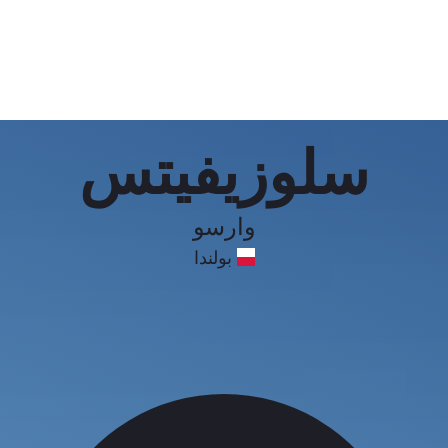
سلوزيفيتس
وارسو
بولندا