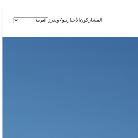
اختر
المشاركون
الأخبار
نيو7وندرز
لغة