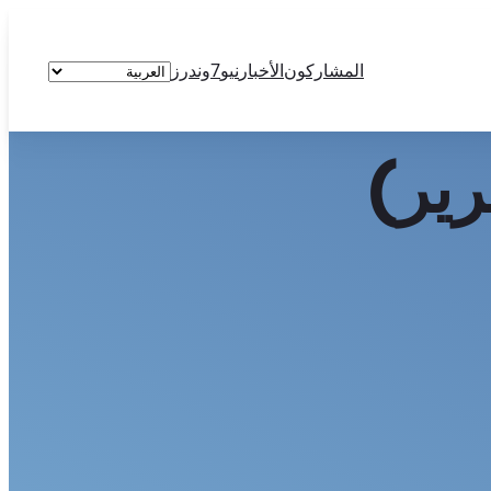
اختر
المشاركون
الأخبار
نيو7وندرز
لغة
رير)