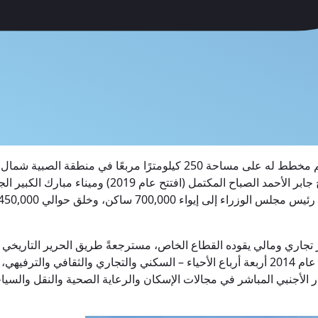
مدينة الحرير، المعروفة باسم مدينة الحرير، هي مشروع عمراني ضخم مخطط له 
 تجاري ومالي يقوده القطاع الخاص، مسترجعةً طريق الحرير التاريخي مع
جزيرة بوبيان. ويشمل المخطط الرئيسي الذي تمت الموافقة عليه في عام 2014 أربعة أرباع الأحياء
الأجنبي المباشر في مجالات الإسكان والرعاية الصحية والنقل والسياح