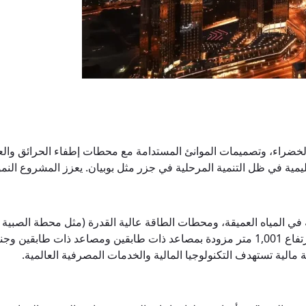
طبيعية (2 كيلومتر مربع)، والأحزمة الخضراء، وتصميمات الموانئ المستدامة مع محطات إطف
لإقليمية في ظل التنمية المرحلية في جزر مثل بوبيان. يعزز المشروع ال
الية تستهدف التكنولوجيا المالية والخدمات المصرفية العالمية.