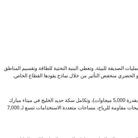
اء الحرائق والعمليات الصديقة للبيئة. وتعطي البنية التحتية للطاقة وتقسيم المناطق
نمو الحضري منخفض التأثير من خلال نماذج يقودها القطاع الخاص.
تشتمل مدينة الحرير على بنية تحتية ذكية متطورة، مثل قنوات الملاحة في المياه العميقة، ومحطات الطاقة عالية القدرة (مثل محطة الصبية بقدرة 5,000 ميجاوات)، وتكامل سكة حديد الخليج في ميناء مبارك
الكبير. سيضم برج مبارك الكبير، وهو ناطحة سحاب ملتوية مقترحة بارتفاع 1,001 متر مزودة بمصاعد ذات طابقين ومصاعد ذات طابقين وجنيحات مقاومة للرياح، مساحات متعددة الاستخدامات تتسع لـ 7,000