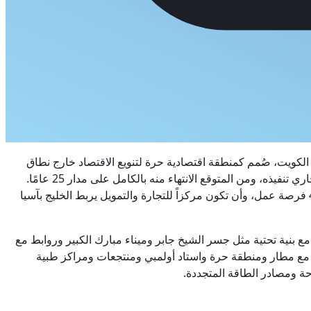
على مساحة 250 كيلومترًا مربعًا في منطقة الصبية شمال الكويت، صُمم كمنطقة اقتصادية حرة لتنويع الاقتصاد خارج نطاق
النفط في إطار رؤية الكويت 2035. تشمل المرحلة الأولى جسر الشيخ جابر الأحمد الصباح المكتمل (افتتح عام 2019) وميناء مبارك الكبير الجاري تنفيذه، ومن المتوقع الانتهاء منه بالكامل على مدار 25 عامًا.
وتهدف المدينة التي تشرف عليها هيئة مدينة الحرير تحت إشراف نائب رئيس مجلس الوزراء إلى إيواء 700,000 ساكن، وخلق حوالي 450,000 فرصة عمل، وأن تكون مركزاً للتجارة والتمويل يربط الخليج بآسيا
 بنية تحتية مثل جسر الشيخ جابر وميناء مبارك الكبير وروابط مع
 – السكني والتجاري والثقافي والترفيهي، مع مطار ومنطقة حرة واستاد أولمبي ومنتجعات ومراكز طبية
ة ومصادر الطاقة المتجددة.