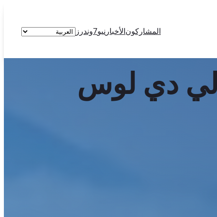
اختر
المشاركون
الأخبار
نيو7وندرز
لغة
فالي دي لوس