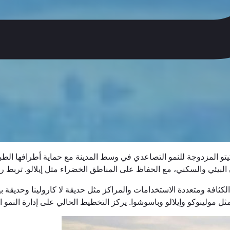
كيتو المزدوجة للنمو التصاعدي في وسط المدينة مع حماية أطرافها الطب
بيئي والسكني، مع الحفاظ على المناطق الخضراء مثل إيلالو. تربط رواب
ولينوكو وإيلالو وباسوشوا. يركز التخطيط الحالي على إدارة النمو ال