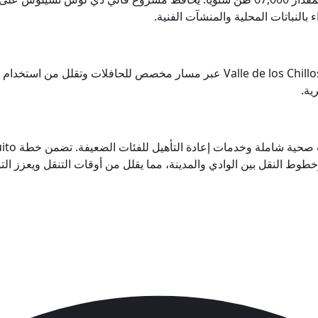
تعمل محطة مترو أنياكيتو كمركز ذكي للتنقل، حيث تربط المنطقة بـ  de los Chillos
ية.
وط النقل بين الوادي والمدينة، مما يقلل من أوقات التنقل ويعزز التوا