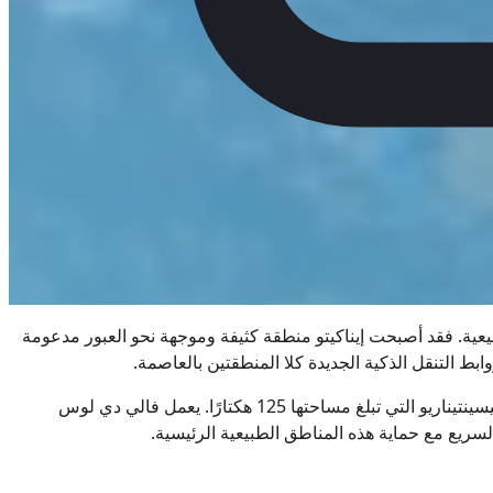
يعية. فقد أصبحت إيناكيتو منطقة كثيفة وموجهة نحو العبور مدعومة
ط التنقل الذكية الجديدة كلا المنطقتين بالعاصمة.
إيناكيتو هي المركز المالي لكيتو، وتسترشد بخطة تشجع المباني عالية الكثافة ومتعددة الاستخدامات والمراكز مثل حديقة لا كارولينا وحديقة بيسينتيناريو التي تبلغ مساحتها 125 هكتارًا. يعمل فالي دي لوس
سريع مع حماية هذه المناطق الطبيعية الرئيسية.