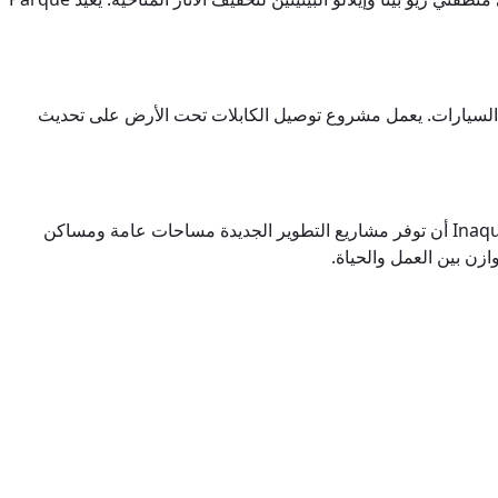
Valle عبر مسار مخصص للحافلات وتقلل من استخدام السيارات. يعمل مشروع توصيل الكابلات تحت الأرض على تحديث
في روميناهوي، يقدم برنامج “Misión Social” في روميناهوي خدمات صحية شاملة وخدمات إعادة التأهيل للفئات الضعيفة. تضمن خطة Inaquito أن توفر مشاريع التطوير الجديدة مساحات عامة ومساكن
زن بين العمل والحياة.