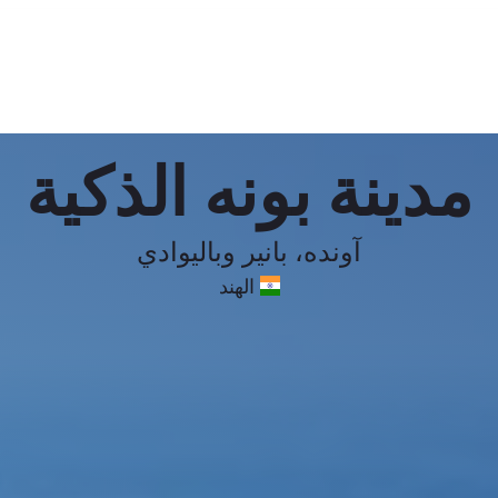
مدينة بونه الذكية
آونده، بانير وباليوادي
الهند