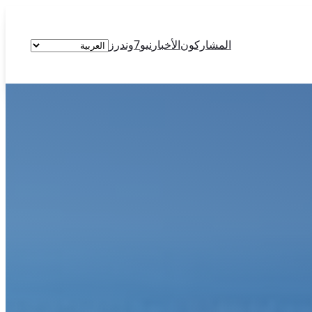
اختر
المشاركون
الأخبار
نيو7وندرز
لغة