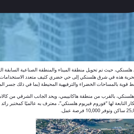
ة البحرية هذه في شرق هلسنكي إلى حي حضري كثيف متعدد الاستخداما
ت الخضراء والترفيهية المحيطة (بما في ذلك جسر المشاة Isoisänsilta المؤدي إلى موستي
 هلسنكي، بالقرب من منطقة هاكانييمي، ويحد الجانب الشرقي من كالاساتا
كار التابعة لها “فوروم فيريوم هلسنكي”، معترف به عالميًا كمختبر ر