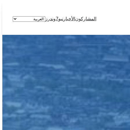
اختر
المشاركون
الأخبار
نيو7وندرز
لغة