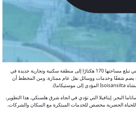
كالاساتاما (“مرفأ الأسماك”) هو أحد أكبر مشاريع التطوير الحضري في هلسنكي، حيث تم تحويل منطقة الميناء والمنطقة الصناعية السابقة التي تبلغ مساحتها 170 هكتارًا إلى منطقة سكنية وتجارية جديدة في
ت يضم شققًا وخدمات ووسائل نقل عام ممتازة. ومن المخطط أن
كاما).
ما البحر. إيتافيلا التي تؤدي في اتجاه شرق هلسنكي. هذا التطوير،
ائد للحياة الحضرية مخصص للخدمات المبتكرة مع السكان والشركات.