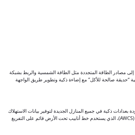
كربوني بحلول عام 2035. وتتضمن استراتيجية الاستدامة الانتقال إلى مصادر الطاقة المتجددة مثل الطاقة الشمسية والربط بشبكة
يئية “حديقة صالحة للأكل” مع إضاءة ذكية وتطوير طريق الواجهة
 بعدادات ذكية في جميع المنازل الجديدة لتوفير بيانات الاستهلاك
في الوقت الفعلي. وتشمل الابتكارات الرئيسية تجريب حافلات مكوكية كهربائية ذاتية القيادة للنقل “الميل الأخير” ونظام الجمع الآلي للنفايات (AWCS)، الذي يستخدم خط أنابيب تحت الأرض قائم على التفريغ