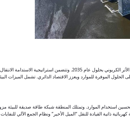
كالاساتاما نموذجًا لهدف هلسنكي في أن تصبح مدينة محايدة من حيث الأثر ال
ى الحلول الموفرة للموارد ويعزز الاقتصاد الدائري. تشمل الميزات الب
حسين استخدام الموارد. وتمتلك المنطقة شبكة طاقة صديقة للبيئة مزودة