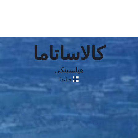
كالاساتاما
هيلسينكي
فنلندا