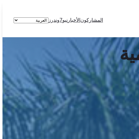
اختر
المشاركون
الأخبار
نيو7وندرز
لغة
ية