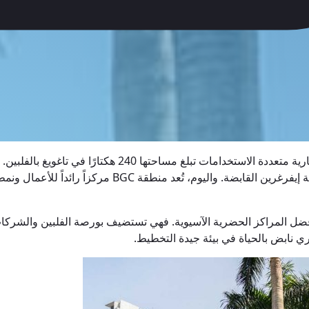
بونيفاسيو جلوبال سيتي (BGC)، وتسمى أيضًا “الحصن”، هي منط
هيئة تطوير مدينة بونيفاسيو العالمية بالتعاون مع شركة أيالا
ضل المراكز الحضرية الآسيوية. فهي تستضيف بورصة الفلبين والشركات 
 نابض بالحياة في بيئة جيدة التخطيط.