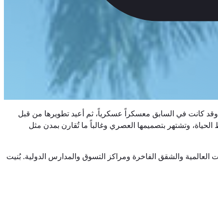
قة تجارية متعددة الاستخدامات تبلغ مساحتها 240 هكتارًا في تاغويغ بالفلبين. وقد كانت في السابق معسكراً عسكرياً، ثم أعيد تطويرها من قبل
 لاند وشركة إيفرغرين القابضة. واليوم، تُعد منطقة BGC مركزاً رائداً للأعمال ونمط الحياة، وتشتهر بتصميمها العصري وغالباً ما تُقارن بمدن مثل
العالمية والشقق الفاخرة ومراكز التسوق والمدارس الدولية. بُنيت